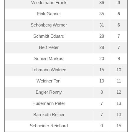
Wiedemann Frank
36
4
Fink Gabriel
35
5
Schönberg Werner
31
6
Schmidt Eduard
28
7
Heß Peter
28
7
Schierl Markus
20
9
Lehmann Winfried
15
10
Weidner Toni
10
11
Engler Ronny
8
12
Husemann Peter
7
13
Barnkoth Reiner
7
13
Schneider Reinhard
0
15