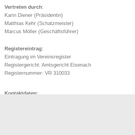
Vertreten durch
:
Karin Diener (Präsidentin)
Matthias Kehr (Schatzmeister)
Marcus Möller (Geschäftsführer)
Registereintrag:
Eintragung im Vereinsregister
Registergericht: Amtsgericht Eisenach
Registernummer: VR 310033
Kontaktdaten:
Schützenverein Eisenach 1990 e.V.
Am Michelsbach 12 c
99817 Eisenach
Kontakt: