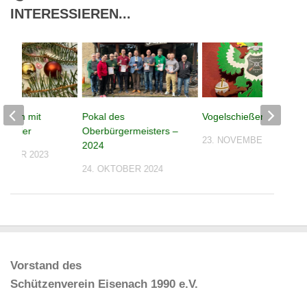
INTERESSIEREN...
ießen mit
Pokal des
Vogelschießen 2024
tsfeier
Oberbürgermeisters –
23. NOVEMBER 2024
2024
EMBER 2023
24. OKTOBER 2024
Vorstand des
Schützenverein Eisenach 1990 e.V.