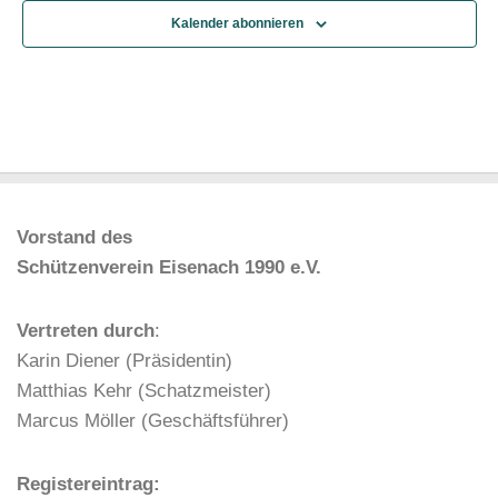
u
e
Kalender abonnieren
n
n
d
-
A
N
n
a
s
v
i
i
c
g
Vorstand des
h
a
Schützenverein Eisenach 1990 e.V.
t
t
e
i
Vertreten durch
:
n
o
Karin Diener (Präsidentin)
,
n
Matthias Kehr (Schatzmeister)
N
Marcus Möller (Geschäftsführer)
a
v
Registereintrag: