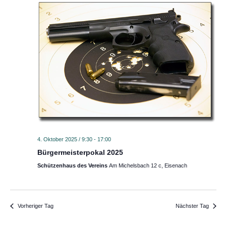
a
a
n
n
s
s
t
t
a
a
l
l
t
t
u
u
n
n
g
g
4. Oktober 2025 / 9:30
-
17:00
e
A
Bürgermeisterpokal 2025
n
n
Schützenhaus des Vereins
Am Michelsbach 12 c, Eisenach
S
s
u
i
c
c
Vorheriger Tag
Nächster Tag
h
h
e
t