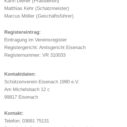
Karin Diener (Präsidentin)
c
c
Matthias Kehr (Schatzmeister)
h
h
Marcus Möller (Geschäftsführer)
e
t
u
e
Registereintrag:
n
n
Eintragung im Vereinsregister
d
-
Registergericht: Amtsgericht Eisenach
A
N
Registernummer: VR 310033
n
a
s
v
i
i
Kontaktdaten:
c
g
Schützenverein Eisenach 1990 e.V.
h
a
Am Michelsbach 12 c
t
t
99817 Eisenach
e
i
n
o
Kontakt:
,
n
Telefon: 03691 75131