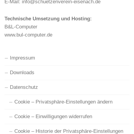
N
E-Mail: info@schuetzenverein-eisenach.de
a
v
Technische Umsetzung und Hosting:
i
B&L-Computer
g
www.bul-computer.de
a
t
i
Impressum
o
Downloads
n
Datenschutz
Cookie – Privatsphäre-Einstellungen ändern
Cookie – Einwilligungen widerrufen
Cookie – Historie der Privatsphäre-Einstellungen