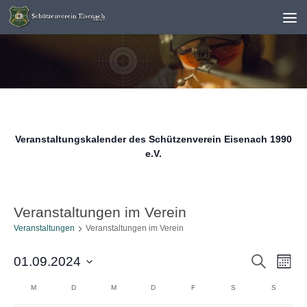
Unter dem Inhalt
Veranstaltungskalender des Schützenverein Eisenach 1990
e.V.
Veranstaltungen im Verein
Veranstaltungen
Veranstaltungen im Verein
V
V
Suche
01.09.2024
Monat
e
e
Datum
K
M
MONTAG
D
DIENSTAG
M
MITTWOCH
D
DONNERSTAG
F
FREITAG
S
SAMSTAG
S
SONNTA
r
r
wählen.