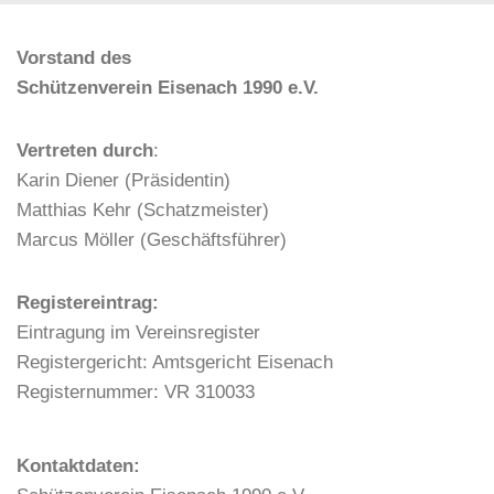
a
u
e
l
n
n
Vorstand des
t
d
-
Schützenverein Eisenach 1990 e.V.
u
A
N
n
n
a
Vertreten durch
:
g
s
v
Karin Diener (Präsidentin)
e
i
i
Matthias Kehr (Schatzmeister)
n
c
g
Marcus Möller (Geschäftsführer)
h
a
t
t
Registereintrag:
e
i
Eintragung im Vereinsregister
n
o
Registergericht: Amtsgericht Eisenach
,
n
Registernummer: VR 310033
N
a
Kontaktdaten:
v