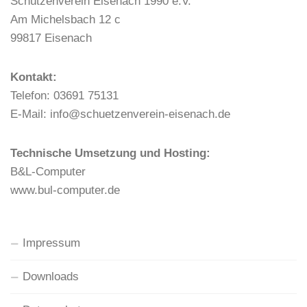
Schützenverein Eisenach 1990 e.V.
i
Am Michelsbach 12 c
g
99817 Eisenach
a
t
Kontakt:
i
Telefon: 03691 75131
o
E-Mail: info@schuetzenverein-eisenach.de
n
Technische Umsetzung und Hosting:
B&L-Computer
www.bul-computer.de
Impressum
Downloads