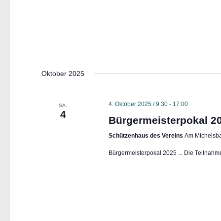
n
S
u
c
h
e
Oktober 2025
u
n
4. Oktober 2025 / 9:30
-
17:00
SA.
d
4
Bürgermeisterpokal 2
A
Schützenhaus des Vereins
Am Michelsba
n
s
Bürgermeisterpokal 2025 ... Die Teilnahm
i
c
h
t
e