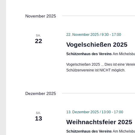
n
,
November 2025
N
a
22. November 2025 / 9:30
-
17:00
SA.
v
22
Vogelschießen 2025
i
Schützenhaus des Vereins
Am Michelsba
g
a
Vogelschießen 2025 ... Dies ist eine Vere
Schützenvereine ist NICHT möglich.
t
i
o
Dezember 2025
n
13. Dezember 2025 / 13:00
-
17:00
SA.
13
Weihnachtsfeier 2025
Schützenhaus des Vereins
Am Michelsba