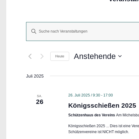
V
Bitte
e
Schlüsselwort
r
eingeben.
a
Suche
Anstehende
Heute
n
nach
Datum
s
Veranstaltungen
wählen.
t
Juli 2025
Schlüsselwort.
a
l
26. Juli 2025 / 9:30
-
17:00
SA.
26
t
Königsschießen 2025
u
Schützenhaus des Vereins
Am Michelsba
n
g
Königsschießen 2025 ... Dies ist eine Vere
Schützenvereine ist NICHT möglich.
e