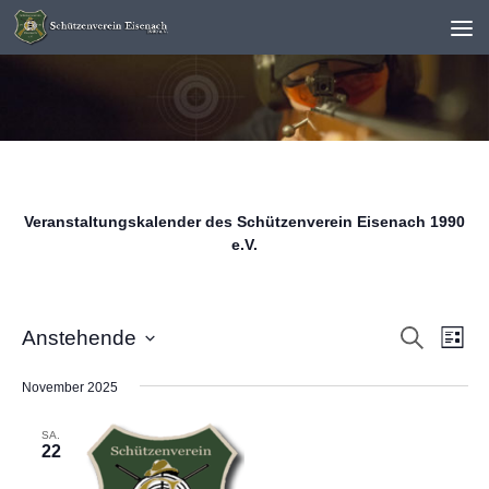
Unter dem Inhalt
Veranstaltungskalender des Schützenverein Eisenach 1990
e.V.
V
V
Suche
Anstehende
Liste
e
e
Datum
November 2025
r
r
wählen.
a
a
SA.
22
n
n
s
s