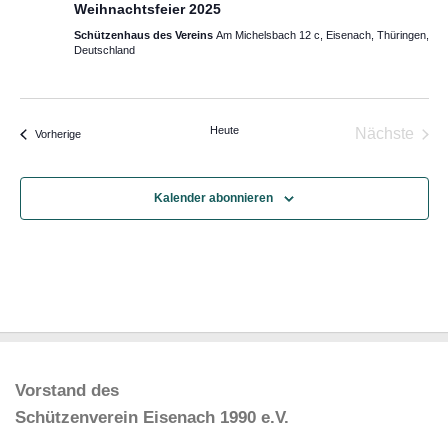
d
-
Weihnachtsfeier 2025
A
N
Schützenhaus des Vereins
Am Michelsbach 12 c, Eisenach, Thüringen,
Deutschland
n
a
s
v
i
i
Heute
Nächste
Veranstaltungen
Vorherige
c
g
Veransta
h
a
t
t
Kalender abonnieren
e
i
n
o
,
n
N
a
v
i
Vorstand des
g
Schützenverein Eisenach 1990 e.V.
a