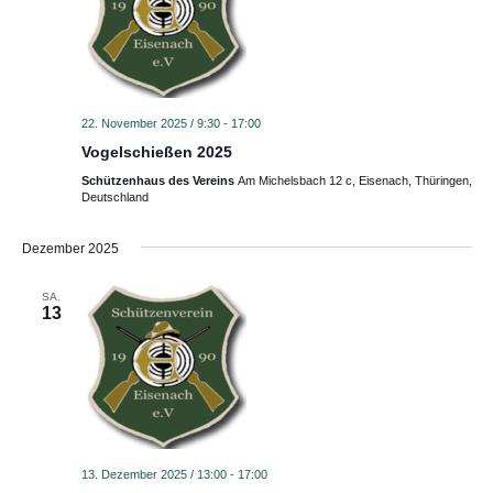
t
t
a
a
l
l
t
t
22. November 2025 / 9:30
-
17:00
u
u
Vogelschießen 2025
n
n
Schützenhaus des Vereins
Am Michelsbach 12 c, Eisenach, Thüringen,
Deutschland
g
g
e
A
Dezember 2025
n
n
S
s
SA.
13
u
i
c
c
h
h
e
t
u
e
n
n
13. Dezember 2025 / 13:00
-
17:00