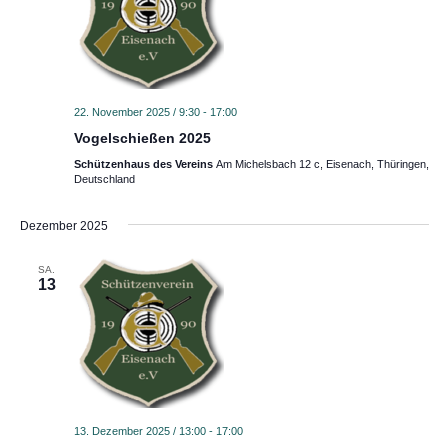
t
t
a
a
l
l
t
t
22. November 2025 / 9:30
-
17:00
u
u
Vogelschießen 2025
n
n
Schützenhaus des Vereins
Am Michelsbach 12 c, Eisenach, Thüringen,
Deutschland
g
g
e
A
Dezember 2025
n
n
S
s
SA.
13
u
i
c
c
h
h
e
t
u
e
n
n
13. Dezember 2025 / 13:00
-
17:00