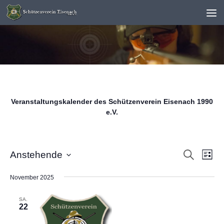
Unter dem Inhalt
Veranstaltungskalender des Schützenverein Eisenach 1990
e.V.
V
V
Suche
Anstehende
Liste
e
e
Datum
November 2025
r
r
wählen.
a
a
SA.
22
n
n
s
s