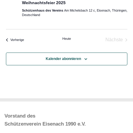
d
-
Weihnachtsfeier 2025
A
N
Schützenhaus des Vereins
Am Michelsbach 12 c, Eisenach, Thüringen,
Deutschland
n
a
s
v
i
i
Heute
Nächste
Veranstaltungen
Vorherige
c
g
Veransta
h
a
t
t
Kalender abonnieren
e
i
n
o
,
n
N
a
v
i
Vorstand des
g
Schützenverein Eisenach 1990 e.V.
a